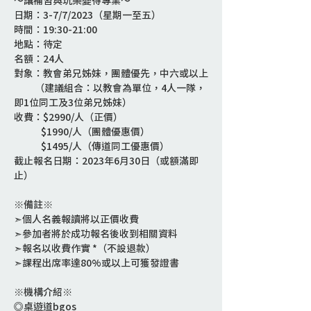
～讓補習與玩樂變得專業～
日期：3-7/7/2023（星期一至五）
時間：19:30-21:00
地點：待定
名額：24人
對象：教會弟兄姊妹，團體優先，中六或以上
          （建議組合：以教會為單位，4人一隊，
即1位同工及3位弟兄姊妹）
收費：$2990/人（正價）
             $1990/人（團體優惠價）
             $1495/人（傳道同工優惠價）
截止報名日期：2023年6月30日（或額滿即
止）
※備註※
➣個人名義報讀將以正價收費
➣參加者將於成功報名後收到相關資料
➣報名以收費作實 *（不設退款）
➣課程出席率達80%或以上可獲發證書
※機構介紹※
◎桌遊道bgos