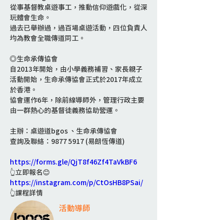
從事基督教桌遊事工，推動信仰遊戲化，從深
玩體會生命。 
過去已舉辦過，過百場桌遊活動，四位負責人
均為教會全職傳道同工。
◎生命承傳協會
自2013年開始，由小學義務補習、家長親子
活動開始，生命承傳協會正式於2017年成立
於香港。
協會運作6年，除前線導師外，管理行政主要
由一群熱心的基督徒義務協助營運。
主辦：桌遊道bgos 、生命承傳協會           
查詢及聯絡：9877 5917 (易朗恆傳道)
https://forms.gle/QjT8f46Zf4TaVkBF6
👆立即報名😊
https://instagram.com/p/CtOsHB8PSai/
👆課程詳情
活動導師