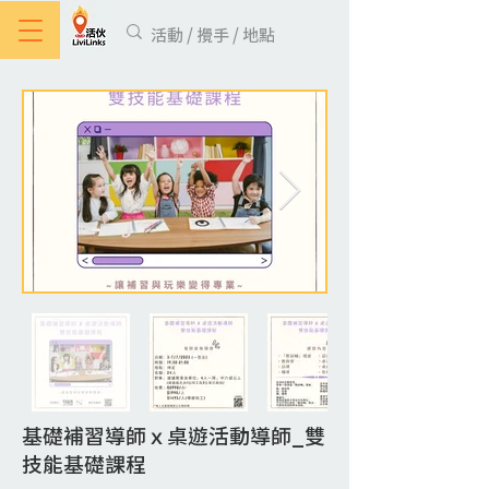
基礎補習導師ｘ桌遊活動導師_雙
技能基礎課程