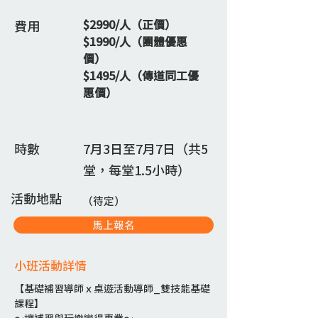
$2990/人（正價）
費用
$1990/人（團體優惠
價）
$1495/人（傳道同工優
惠價）
時數
7月3日至7月7日（共5
堂，每堂1.5小時）
活動地點
（待定）
馬上報名
​小班活動詳情
【基礎補習導師ｘ桌遊活動導師_雙技能基礎
課程】