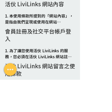
(www.livilinks.com)，以輕鬆、簡易
活伙 LiviLinks 網站內容
的方式選購活伙 LiviLinks或與我們合
作的第三方供應商（「供應商」）所
1. 本使用條款所提到的「網站內容」，
提供的活動服務。在法律允許的最大
是指由我們呈現或使用在網站
範圍內，您也同意我們有權不定期更
(www.livilinks.com)上的一切素材，包
會員註冊及社交平台帳戶登
改、暫停或終止任何服務，亦有權對
括但不限於文字、照片、圖像、影像、
個別服務加上規範、限制或修訂條
入
插圖、影片、音效、數據、程式碼及其
款，或限制您使用部分或全部的服
他素材。您瞭解並同意所有的平台內容
務，而無須事先通知您。

1. 為了讓您使用活伙 LiviLinks 的服
均屬於活伙 LiviLinks或授權活伙 
2. 您可能因為使用活伙 LiviLinks 的
務，您必須在活伙 LiviLinks 網站註冊
LiviLinks使用之人的專屬財產，受到相
服務而須透過活伙 LiviLinks 對供應
一個會員帳戶或經由社交平台帳戶（例
關智慧財產權法的保護；活伙 LiviLinks
活伙 LiviLinks 網站留言之使
商支付費用，您也會被要求遵守供應
如：臉書 Facebook或Google）登入使
就任何的網站內容，有隨時變更、修改
用條款
商的服務約款。您瞭解也同意您對於
用活伙 LiviLinks 的服務，而成為我們
或移除的權利，而無須事前通知您。

這些費用須負全部的責任，且也同意
的會員（「活伙 LiviLinks 會員帳
2. 在您遵守本使用條款的前提下，我們
支付這些費用，以及遵守他們的服務
1. 本使用條款針對活伙 LiviLinks 所提
戶」）。在註冊活伙 LiviLinks 會員帳
同意授權您有限制、非專屬、不可轉讓
約款。

供的留言（下稱「留言服務」）相關的
戶時，我們有權要求您提供電子郵件及
使用或存取活伙 LiviLinks 的網站，我
3. 我們將盡可能努力維持活伙 
使用者行為進行規範。 如果活伙 
設定密碼，或於註冊完成後，有權要求
使用者的承諾
們可隨時撤回此一授權，而無須事前通
LiviLinks 的服務與網站
LiviLinks 的隱私權政策與本使用條款發
您填寫會員資料。您必須確認您提交至
知您。您同意遵守智慧財產權相關法律
(www.livilinks.com)的運作，但是我
生衝突，則本使用條款在留言服務方面
活伙 LiviLinks 的網站的任何註冊資訊
及其他適用的法律規範。在任何情況