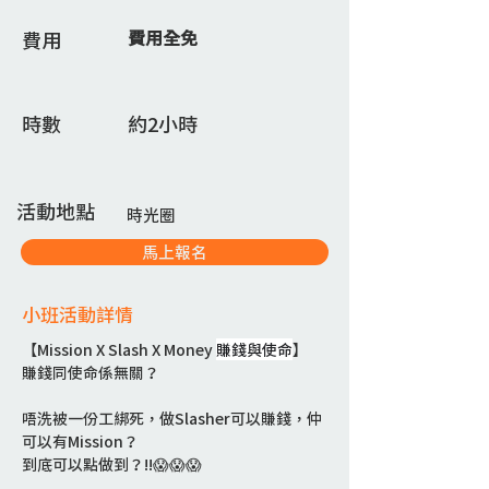
費用全免
費用
時數
約2小時
活動地點
時光圈
馬上報名
​小班活動詳情
【Mission X Slash X Money 
賺錢與使命
】
賺錢同使命係無關？
唔洗被一份工綁死，做Slasher可以賺錢，仲
可以有Mission？
到底可以點做到？!!😱😱😱