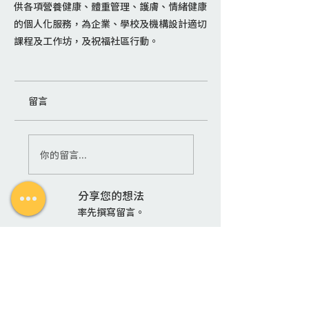
供各項營養健康、體重管理、護膚、情緒健康
的個人化服務，為企業、學校及機構設計適切
課程及工作坊，及祝福社區行動。
留言
你的留言...
分享您的想法
率先撰寫留言。
活動地點
時光圈
香港九龍旺角塘尾道55號