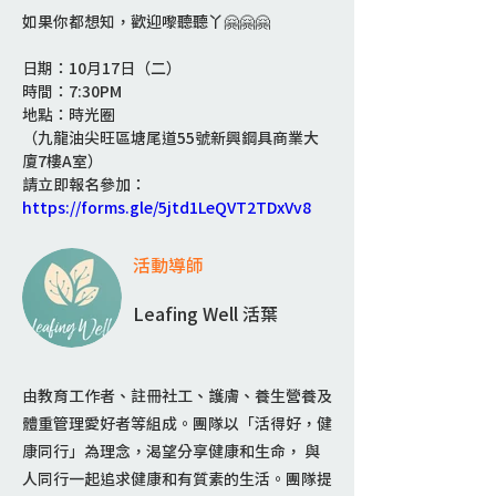
如果你都想知，歡迎嚟聽聽丫🤗🤗🤗
日期：10月17日（二）
時間：7:30PM
地點：時光圈
（九龍油尖旺區塘尾道55號新興鋼具商業大
廈7樓A室）
請立即報名參加：
https://forms.gle/5jtd1LeQVT2TDxVv8
活動導師
Leafing Well 活葉
由教育工作者、註冊社工、護膚、養生營養及
體重管理愛好者等組成。團隊以「活得好，健
康同行」為理念，渴望分享健康和生命， 與
人同行一起追求健康和有質素的生活。團隊提