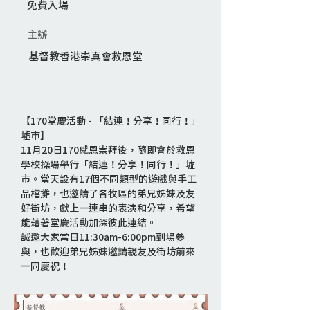
免費入場
主辦
基督教香港崇真會救恩堂
【170堂慶活動 - 「結連！分享！同行！」
墟市】
11月20日170感恩崇拜後，隨即會於救恩
學校操場舉行「結連！分享！同行！」墟
市。當天設有17個不同類型的遊戲與手工
品檔攤，也邀請了各牧區的弟兄姊妹及友
好街坊，獻上一連串的表演和分享，希望
能藉著堂慶活動加深彼此連結。
誠邀大家當日11:30am-6:00pm到場參
與，也歡迎弟兄姊妹邀請親友及街坊前來
一同慶祝！